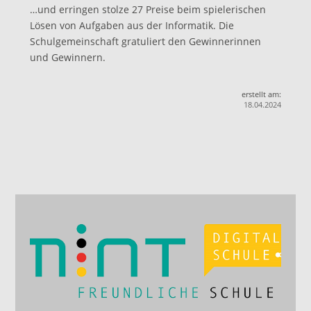
…und erringen stolze 27 Preise beim spielerischen
Lösen von Aufgaben aus der Informatik. Die
Schulgemeinschaft gratuliert den Gewinnerinnen
und Gewinnern.
erstellt am:
18.04.2024