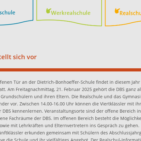
ellt sich vor
fenen Tür an der Dietrich-Bonhoeffer-Schule findet in diesem Jahr
att. Am Freitagnachmittag, 21. Februar 2025 gehört die DBS ganz al
n Grundschülern und ihren Eltern. Die Realschule und das Gymnasi
der vor. Zwischen 14.00-16.00 Uhr können die Viertklässler mit ihr
r DBS kennenlernen. Veranstaltungsorte sind der offene Bereich in
ene Fachräume der DBS. Im offenen Bereich besteht die Möglichke
sowie mit Lehrkräften und Elternvertretern ins Gespräch zu gehen.
ünftklässler erkunden gemeinsam mit Schülern des Abschlussjahrg
ye die Schule und ihr vielfältiges Angebot. Der Realschul-Informa