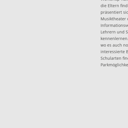
die Eltern fi
präsentiert s
Musiktheater d
Informationsv
Lehrern und S
kennenlernen.
wo es auch noc
interessierte
Schularten fi
Parkmöglichke