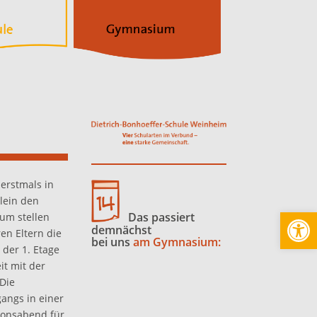
 erstmals in
lein den
Werkzeugl
Das passiert
um stellen
demnächst
en Eltern die
bei uns
am Gymnasium:
 der 1. Etage
it mit der
 Die
angs in einer
tionsabend für