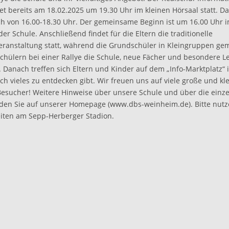
ndet bereits am 18.02.2025 um 19.30 Uhr im kleinen Hörsaal statt.
ich von 16.00-18.30 Uhr. Der gemeinsame Beginn ist um 16.00 Uhr 
er Schule. Anschließend findet für die Eltern die traditionelle
eranstaltung statt, während die Grundschüler in Kleingruppen g
chülern bei einer Rallye die Schule, neue Fächer und besondere L
 Danach treffen sich Eltern und Kinder auf dem „Info-Marktplatz“ 
h vieles zu entdecken gibt. Wir freuen uns auf viele große und kl
 Besucher! Weitere Hinweise über unsere Schule und über die einz
nden Sie auf unserer Homepage (
www.dbs-weinheim.de
). Bitte nut
iten am Sepp-Herberger Stadion.