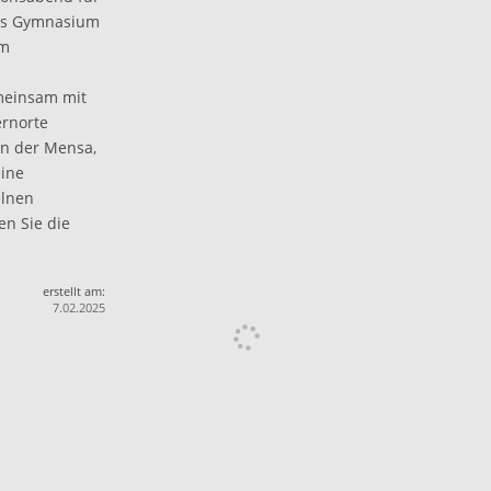
 Das Gymnasium
im
emeinsam mit
ernorte
in der Mensa,
eine
elnen
zen Sie die
erstellt am:
7.02.2025