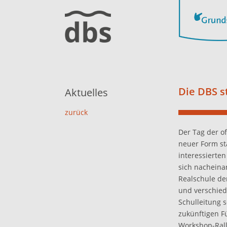
Die DBS st
Aktuelles
zurück
Der Tag der of
neuer Form st
interessierte
sich nacheinan
Realschule de
und verschied
Schulleitung 
zukünftigen F
Workshop-Rall