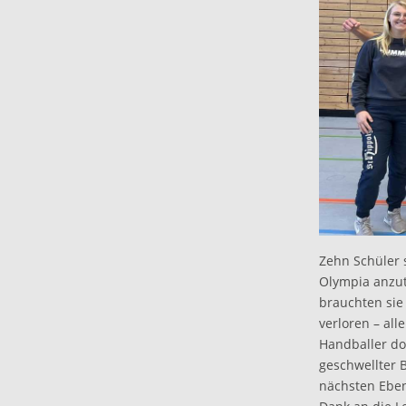
Zehn Schüler 
Olympia anzut
brauchten sie
verloren – all
Handballer do
geschwellter B
nächsten Eben