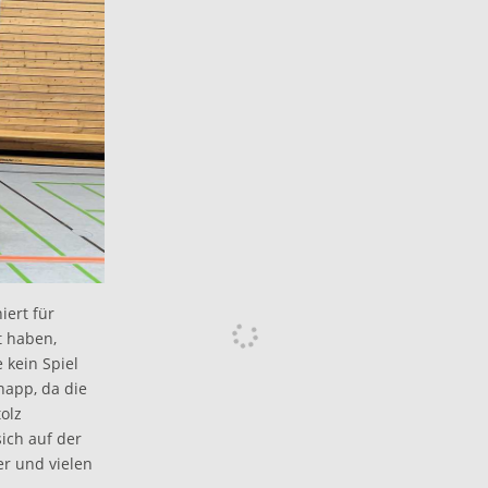
iert für
t haben,
 kein Spiel
napp, da die
olz
sich auf der
r und vielen