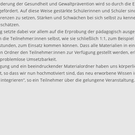
rderung der Gesundheit und Gewaltprävention wird so durch die 
gefördert. Auf diese Weise gestärkte Schülerinnen und Schüler sin
Grenzen zu setzen, Stärken und Schwächen bei sich selbst zu kenn
schätzen.
ng setzte dabei vor allem auf die Erprobung der pädagogisch ausge
die Teilnehmer:innen selbst, wie sie schließlich 1:1, zum Beispiel 
stunden, zum Einsatz kommen können. Dass alle Materialien in ei
 Ordner den Teilnehmer:innen zur Verfügung gestellt werden, erl
e problemlose Umsetzbarkeit.
egung und ein beeindruckender Materialordner haben uns körperli
rt, so dass wir nun hochmotiviert sind, das neu erworbene Wissen 
 integrieren“, so ein Teilnehmer über die gelungene Veranstaltung.