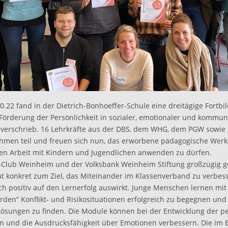
0.22 fand in der Dietrich-Bonhoeffer-Schule eine dreitägige Fortbil
 Förderung der Persönlichkeit in sozialer, emotionaler und kommun
erschrieb. 16 Lehrkräfte aus der DBS, dem WHG, dem PGW sowie d
hmen teil und freuen sich nun, das erworbene pädagogische Werkz
en Arbeit mit Kindern und Jugendlichen anwenden zu dürfen.
-Club Weinheim und der Volksbank Weinheim Stiftung großzügig g
at konkret zum Ziel, das Miteinander im Klassenverband zu verbess
ch positiv auf den Lernerfolg auswirkt. Junge Menschen lernen mit
den“ Konflikt- und Risikosituationen erfolgreich zu begegnen und
Lösungen zu finden. Die Module können bei der Entwicklung der p
fen und die Ausdrucksfähigkeit über Emotionen verbessern. Die im 