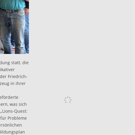
dung statt, die
ikativer
er Friedrich-
eug in ihrer
eförderte
ern, was sich
 „Lions-Quest:
 für Probleme
ersönlichen
Bildungsplan