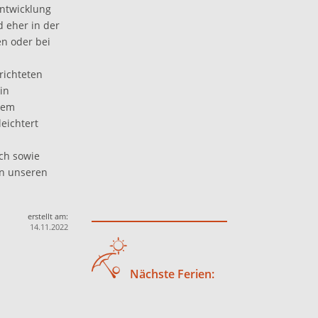
Entwicklung
d eher in der
en oder bei
richteten
in
nem
eichtert
ch sowie
in unseren
erstellt am:
14.11.2022
Nächste Ferien: