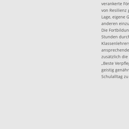
verankerte Fö
von Resilienz 
Lage, eigene 
anderen einzu
Die Fortbildu
Stunden durch 
Klassenlehrer
ansprechenden
zusätzlich di
„Beste Verpfl
geistig genäh
Schulalltag zu