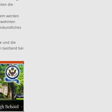
hten die
rdem werden
gewohnten
deskundliches
e und die
m Gastland bei