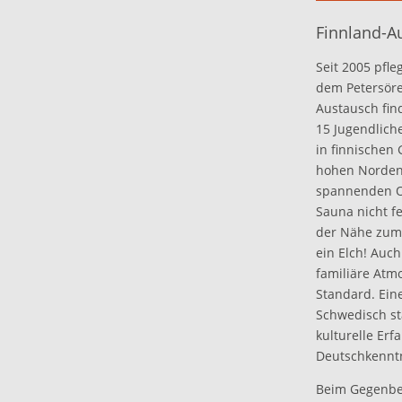
Finnland-A
Seit 2005 pfl
dem Petersöre
Austausch find
15 Jugendlich
in finnischen
hohen Norden 
spannenden Ou
Sauna nicht f
der Nähe zum 
ein Elch! Auch
familiäre Atm
Standard. Ein
Schwedisch st
kulturelle Er
Deutschkenntn
Beim Gegenbes