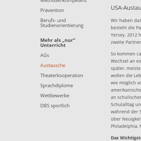
Methodenkompetenz
USA-Austau
Prävention
Berufs- und
Wir haben das
Studienorientierung
besteht die P
Yersey. 2012 
Mehr als „nur“
zweite Partne
Unterricht
So kommen ca.
AGs
Wechsel an ei
Austausche
später, meiste
Theaterkooperation
wollen die Le
wie möglich v
Sprachdiplome
amerikanische
Wettbewerbe
an schulischen
Schulalltag u
DBS sportlich
während der S
über Neuigkei
Philadelphia,
Das Wichtigst