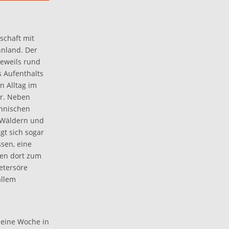
schaft mit
nnland. Der
Jeweils rund
 Aufenthalts
n Alltag im
ur. Neben
innischen
, Wäldern und
gt sich sogar
ssen, eine
ren dort zum
etersöre
allem
 eine Woche in