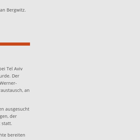
an Bergwitz.
i Tel Aviv
urde. Der
 Werner-
austausch, an
ren ausgesucht
gen, der
statt.
hte bereiten