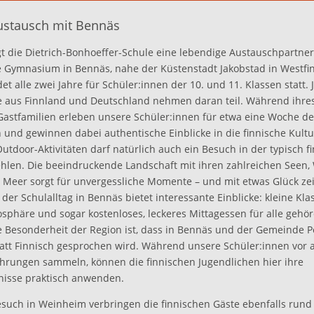
ustausch mit Bennäs
egt die Dietrich-Bonhoeffer-Schule eine lebendige Austauschpartner
 Gymnasium in Bennäs, nahe der Küstenstadt Jakobstad in Westfi
et alle zwei Jahre für Schüler:innen der 10. und 11. Klassen statt. 
e aus Finnland und Deutschland nehmen daran teil. Während ihres
 Gastfamilien erleben unsere Schüler:innen für etwa eine Woche de
und gewinnen dabei authentische Einblicke in die finnische Kult
tdoor-Aktivitäten darf natürlich auch ein Besuch in der typisch f
ehlen. Die beeindruckende Landschaft mit ihren zahlreichen Seen
Meer sorgt für unvergessliche Momente – und mit etwas Glück zei
 der Schulalltag in Bennäs bietet interessante Einblicke: kleine Kla
osphäre und sogar kostenloses, leckeres Mittagessen für alle gehö
e Besonderheit der Region ist, dass in Bennäs und der Gemeinde P
att Finnisch gesprochen wird. Während unsere Schüler:innen vor 
fahrungen sammeln, können die finnischen Jugendlichen hier ihre
isse praktisch anwenden.
uch in Weinheim verbringen die finnischen Gäste ebenfalls rund