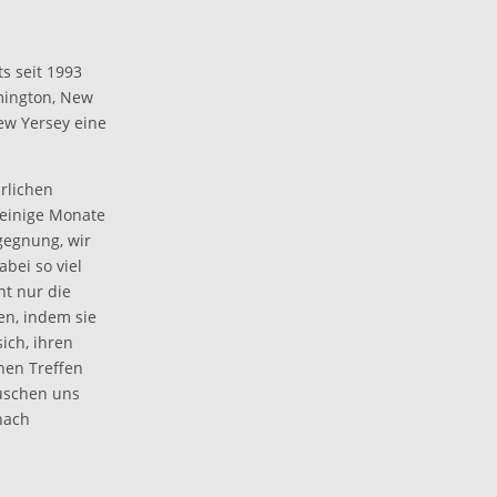
s seit 1993
emington, New
ew Yersey eine
rlichen
 einige Monate
egegnung, wir
bei so viel
ht nur die
en, indem sie
ich, ihren
hen Treffen
auschen uns
nach