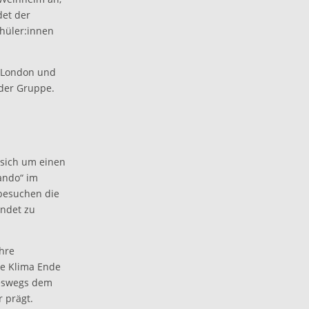
det der
chüler:innen
h London und
 der Gruppe.
 sich um einen
ando“ im
 besuchen die
indet zu
hre
he Klima Ende
neswegs dem
r prägt.