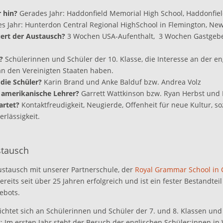
 hin?
Gerades Jahr: Haddonfield Memorial High School, Haddonfiel
s Jahr: Hunterdon Central Regional HighSchool in Flemington, New
ert der Austausch?
3 Wochen USA-Aufenthalt, 3 Wochen Gastgeber
?
Schülerinnen und Schüler der 10. Klasse, die Interesse an der en
n den Vereinigten Staaten haben.
 die Schüler?
Karin Brand und Anke Balduf bzw. Andrea Volz
 amerikanische Lehrer?
Garrett Wattkinson bzw. Ryan Herbst und 
artet?
Kontaktfreudigkeit, Neugierde, Offenheit für neue Kultur, so
erlässigkeit.
stausch
stausch mit unserer Partnerschule, der
Royal Grammar School in 
 bereits seit über 25 Jahren erfolgreich und ist ein fester Bestandtei
ebots.
chtet sich an Schülerinnen und Schüler der 7. und 8. Klassen und 
t: Im ersten Jahr steht der Besuch der englischen Schüler:innen in