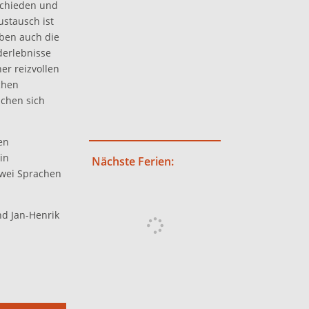
rschieden und
ustausch ist
aben auch die
derlebnisse
er reizvollen
chen
uchen sich
en
in
Nächste Ferien:
zwei Sprachen
nd Jan-Henrik