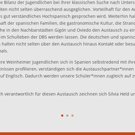
die Bilanz der Jugendlichen bei ihrer klassischen Suche nach Unte
en nicht selten überraschend ausgeglichen. Vorteilhaft für den A
ass gut verständliches Hochspanisch gesprochen wird. Weiterhin h
aft der spanischen Familien, die gastronomische Kultur, die Stran
he in den Nachbarstädten Gigón und Oviedo den Austausch zu ein
 im Schulleben der DBS werden lassen. Die deutschen und spanis
 halten nicht selten über den Austausch hinaus Kontakt oder bes
als.
e Weinheimer Jugendlichen sich in Spanien selbstredend mit ihr
nissen profilieren, verständigen sich die Austauschpartner*innen 
uf Englisch. Dadurch werden unsere Schüler*innen zugleich auf 
h verantwortlich für diesen Austausch zeichnen sich Silvia Held u