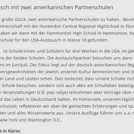
sch mit zwei amerikanischen Partnerschulen
 große Glück, zwei amerikanische Partnerschulen zu haben. Bereit
artnerschaft mit der Hunterdon Central Regional HighSchool in Fl
haben wir dann mit der Hammonton High School in Hammonton, N
rschule für den USA-Austausch in Klasse 10 gefunden.
 16 Schülerinnen und Schülern für drei Wochen in die USA, im jäh
ne der beiden Schulen. Die Austauschpartner besuchen uns dann
ns im Juni/Juli. Der Fokus liegt auf der deutsch-amerikanischen B
bensgewohnheiten der jeweils anderen Kultur kennenlernen und da
on Land und Leuten sehen. Dies bedeutet, dass unsere Schüler nic
 Schule besuchen, sondern sich auch aktiv am Schulleben beteilig
 Veranstaltungen (z.B. pep rallye) teilnehmen oder Vorträge über s
nd das Leben in Deutschland halten. Im homeroom, unserem täglic
chulzeit, reflektieren wir über die gemachten Erfahrungen und t
ten und alles Wissenswerte aus. Unsere Ausflüge führen uns u.a. 
 New York und Washington D.C..
e in Kürze: