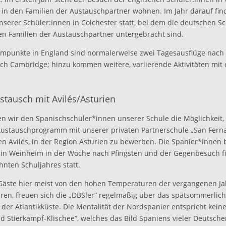
 in den Familien der Austauschpartner wohnen. Im Jahr darauf fin
serer Schüler:innen in Colchester statt, bei dem die deutschen S
den Familien der Austauschpartner untergebracht sind.
mpunkte in England sind normalerweise zwei Tagesausflüge nac
ach Cambridge; hinzu kommen weitere, variierende Aktivitäten mit
stausch mit Avilés/Asturien
ten wir den Spanischschüler*innen unserer Schule die Möglichkeit,
 Austauschprogramm mit unserer privaten Partnerschule „San Fern
n Avilés, in der Region Asturien zu bewerben. Die Spanier*innen
 in Weinheim in der Woche nach Pfingsten und der Gegenbesuch f
hnten Schuljahres statt.
äste hier meist von den hohen Temperaturen der vergangenen Ja
ren, freuen sich die „DBSler“ regelmäßig über das spätsommerlic
der Atlantikküste. Die Mentalität der Nordspanier entspricht kei
nd Stierkampf-Klischee“, welches das Bild Spaniens vieler Deutsche