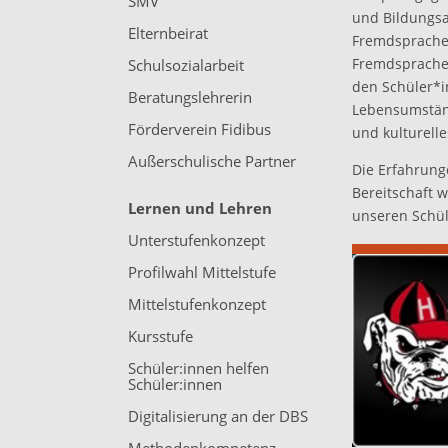
SMV
und Bildungsa
Elternbeirat
Fremdsprache
Fremdsprachen
Schulsozialarbeit
den Schüler*i
Beratungslehrerin
Lebensumständ
Förderverein Fidibus
und kulturell
Außerschulische Partner
Die Erfahrung
Bereitschaft 
Lernen und Lehren
unseren Schül
Unterstufenkonzept
Profilwahl Mittelstufe
Mittelstufenkonzept
Kursstufe
Schüler:innen helfen
Schüler:innen
Digitalisierung an der DBS