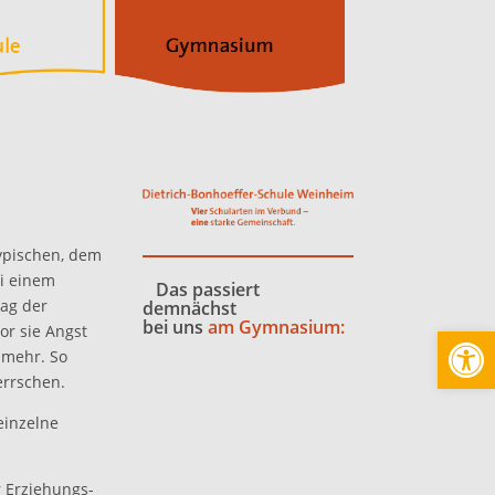
ypischen, dem
ei einem
Das passiert
tag der
demnächst
bei uns
am Gymnasium:
Werkzeugl
or sie Angst
 mehr. So
errschen.
einzelne
r Erziehungs-