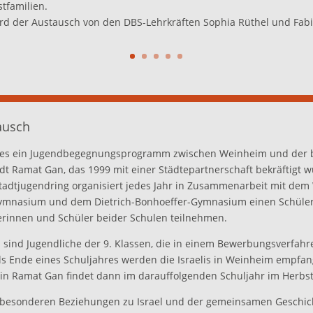
tfamilien.
ird der Austausch von den DBS-Lehrkräften Sophia Rüthel und Fabi
ausch
t es ein Jugendbegegnungsprogramm zwischen Weinheim und der be
dt Ramat Gan, das 1999 mit einer Städtepartnerschaft bekräftigt w
adtjugendring organisiert jedes Jahr in Zusammenarbeit mit dem
ymnasium und dem Dietrich-Bonhoeffer-Gymnasium einen Schüler
rinnen und Schüler beider Schulen teilnehmen.
sind Jugendliche der 9. Klassen, die in einem Bewerbungsverfah
ls Ende eines Schuljahres werden die Israelis in Weinheim empfan
n Ramat Gan findet dann im darauffolgenden Schuljahr im Herbst 
besonderen Beziehungen zu Israel und der gemeinsamen Geschic