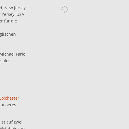
d, New Jersey,
 Yersey, USA
 für die
glischen
Michael Fario
ziales
Colchester
l unseres
ist auf zwei
 Weinheim an,